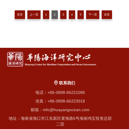
生代表共150余人出席本次会议。华阳海洋研究中心理
事长、中国南海研究院学术委员会主席吴士存应邀出
席研讨会并参与对话。
首页
上一页
1
2
3
4
5
下一页
末页
联系我们
电话：+86-0898-66221086
传真：+86-0898-66223018
邮箱：info@huayangocean.com
地址：海南省海口市江东新区寰海路6号海南鸿宝投资总部
二层