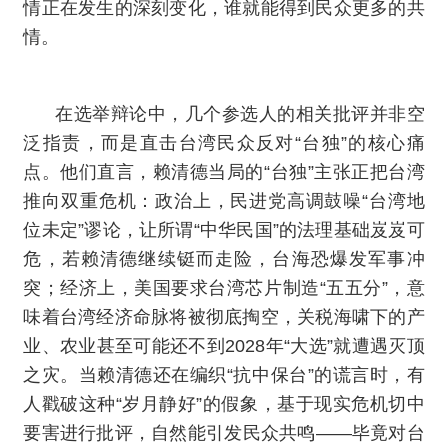
情正在发生的深刻变化，谁就能得到民众更多的共
情。
在选举辩论中，几个参选人的相关批评并非空
泛指责，而是直击台湾民众反对“台独”的核心痛
点。他们直言，赖清德当局的“台独”主张正把台湾
推向双重危机：政治上，民进党高调鼓噪“台湾地
位未定”谬论，让所谓“中华民国”的法理基础岌岌可
危，若赖清德继续铤而走险，台海恐爆发军事冲
突；经济上，美国要求台湾芯片制造“五五分”，意
味着台湾经济命脉将被彻底掏空，关税海啸下的产
业、农业甚至可能还不到2028年“大选”就遭遇灭顶
之灾。当赖清德还在编织“抗中保台”的谎言时，有
人戳破这种“岁月静好”的假象，基于现实危机切中
要害进行批评，自然能引发民众共鸣——毕竟对台