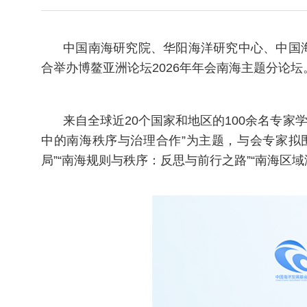
中国南海研究院、华阳海洋研究中心、中国海
合举办博鳌亚洲论坛2026年年会南海主题分论坛
来自全球近20个国家和地区的100余名专
中的南海秩序与治理合作”为主题，与会专家拟
局”“南海规则与秩序：反思与前行之路”“南海区