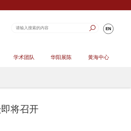
EN
学术团队
华阳展陈
黄海中心
坛即将召开