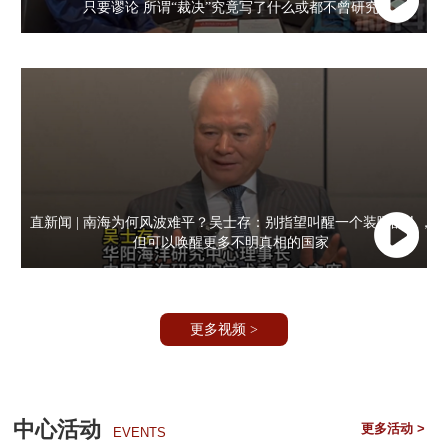
只要谬论 所谓“裁决”究竟写了什么或都不曾研究
直新闻 | 南海为何风波难平？吴士存：别指望叫醒一个装睡的人，
但可以唤醒更多不明真相的国家
更多视频 >
中心活动
更多活动 >
EVENTS