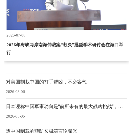
2026-07-08
2026年海峡两岸南海仲裁案“裁决”批驳学术研讨会在海口举
行
对美国制裁中国的打手帮凶，不必客气
2026-08-06
日本诬称中国军事动向是“前所未有的最大战略挑战”，国
防部：完全是贼喊捉贼，为自身军事松绑找借口
2026-08-05
遭中国制裁的菲防长极端言论曝光