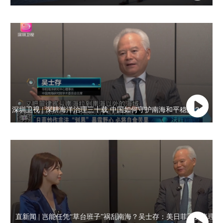
深圳卫视 | 深耕海洋治理三十载 中国如何守护南海和平稳定？
直新闻 | 岂能任凭“草台班子”祸乱南海？吴士存：美日菲不要真理