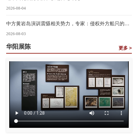
2026-08-04
中方黄岩岛演训震慑相关势力，专家：侵权外方船只的能
力水平不及演训中“蓝方”
2026-08-03
华阳展陈
更多 >