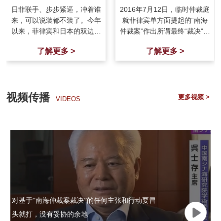
不装了？
日菲联手、步步紧逼，冲着谁
2016年7月12日，临时仲裁庭
来，可以说装都不装了。今年
就菲律宾单方面提起的“南海
以来，菲律宾和日本的双边关
仲裁案”作出所谓最终“裁决”。
系急速升温，在签署《互惠准
这份从一开始就面临“仲裁
了解更多 >
了解更多 >
入协定》的基础上
庭”越权
视频传播
更多视频 >
VIDEOS
对基于“南海仲裁案裁决”的任何主张和行动要冒
头就打，没有妥协的余地