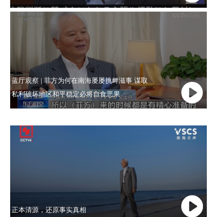
蓝厅观察 | 菲方为何在南海屡屡挑衅滋事 谋取
私利破坏地区和平稳定必将自食恶果
正本清源，还原事实真相